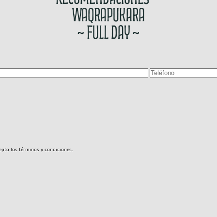
Waqrapukara
~ Full Day ~
epto los términos y condiciones.