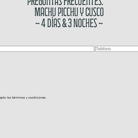
Preguntas Frecuentes:
Machu Picchu y Cusco
~ 4 Días & 3 Noches ~
epto los términos y condiciones.