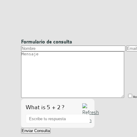
Formulario de consulta
Ac
What is 5 + 2 ?
Answer
for
5
+
2